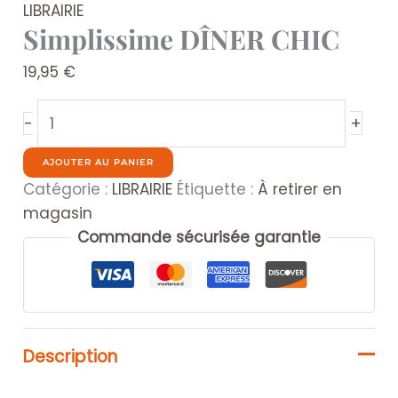
LIBRAIRIE
Simplissime DÎNER CHIC
19,95
€
quantité
+
-
de
Simplissime
AJOUTER AU PANIER
DÎNER
Catégorie :
LIBRAIRIE
Étiquette :
À retirer en
CHIC
magasin
Commande sécurisée garantie
Description