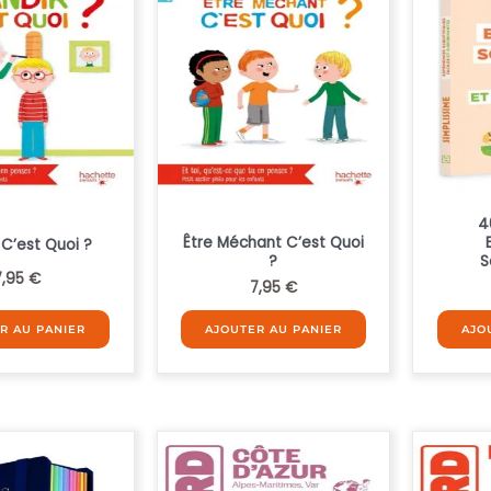
4
Être Méchant C’est Quoi
 C’est Quoi ?
?
S
7,95
€
7,95
€
R AU PANIER
AJOUTER AU PANIER
AJO