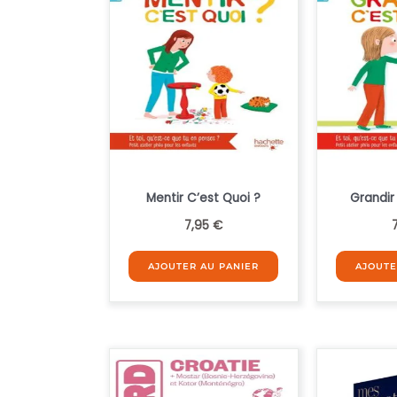
plus
ancien
Mentir C’est Quoi ?
Grandir
7,95
€
AJOUTER AU PANIER
AJOUTE