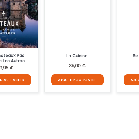
hâteaux Pas
La Cuisine.
Bis
Les Autres.
35,00
€
9,95
€
R AU PANIER
AJOUTER AU PANIER
AJO