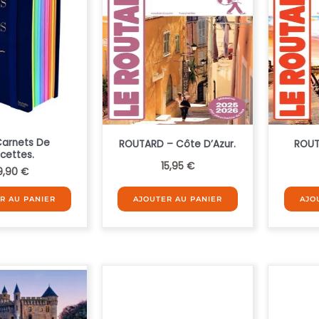
Carnets De
ROUTARD – Côte D’Azur.
ROUT
cettes.
15,95
€
9,90
€
R AU PANIER
AJOUTER AU PANIER
AJO