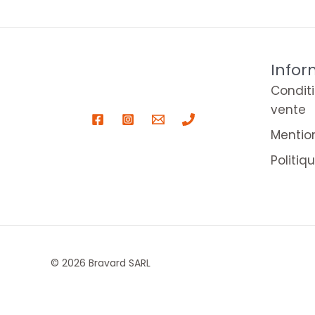
Infor
Condit
vente
Mentio
Politiq
© 2026 Bravard SARL