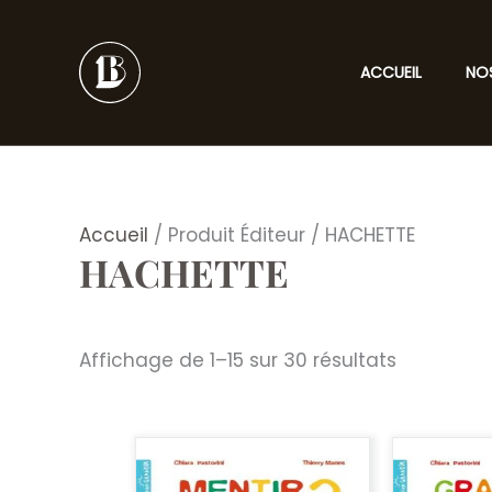
Aller
au
contenu
ACCUEIL
NO
Accueil
/ Produit Éditeur / HACHETTE
HACHETTE
Trié
Affichage de 1–15 sur 30 résultats
du
plus
récent
au