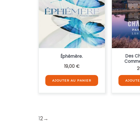
Des C
Éphémère.
Comme 
19,00
€
2
AJOUTER AU PANIER
AJOUTE
1
2
→