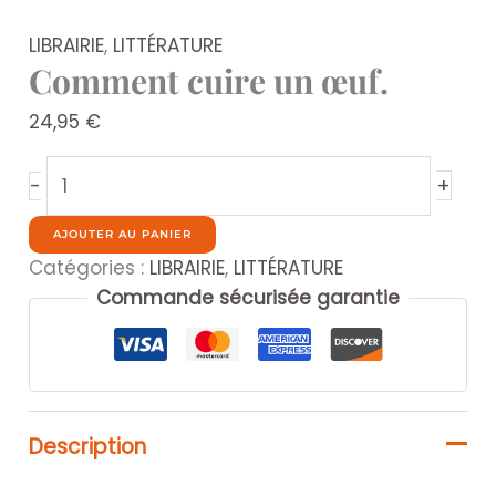
LIBRAIRIE
,
LITTÉRATURE
Comment cuire un œuf.
24,95
€
quantité
+
-
de
Comment
AJOUTER AU PANIER
cuire
Catégories :
LIBRAIRIE
,
LITTÉRATURE
un
Commande sécurisée garantie
œuf.
Description