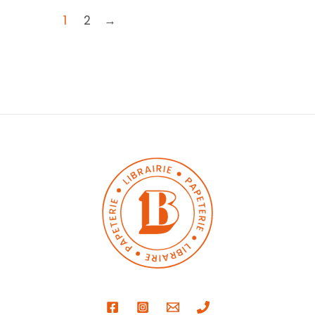
1
2
→