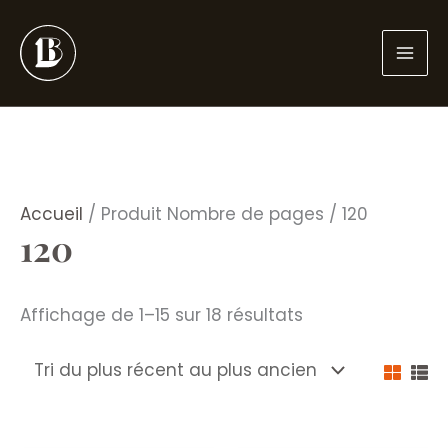
Aller
au
contenu
Accueil
/ Produit Nombre de pages / 120
120
Trié
Affichage de 1–15 sur 18 résultats
du
plus
récent
au