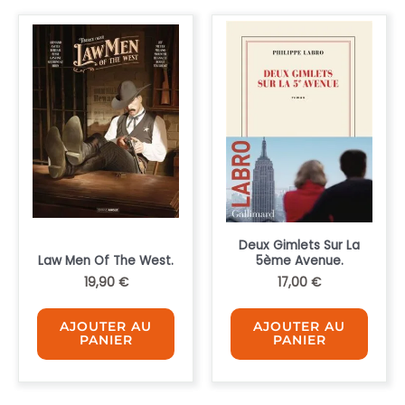
Deux Gimlets Sur La
Law Men Of The West.
5ème Avenue.
19,90
€
17,00
€
AJOUTER AU
AJOUTER AU
PANIER
PANIER