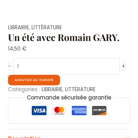
LIBRAIRIE
,
LITTÉRATURE
Un été avec Romain GARY.
14,50
€
quantité
+
-
de
Un
AJOUTER AU PANIER
été
Catégories :
LIBRAIRIE
,
LITTÉRATURE
avec
Commande sécurisée garantie
Romain
GARY.