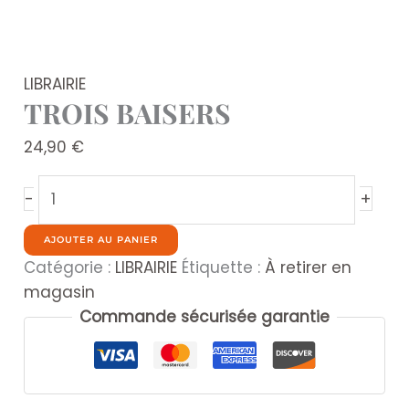
LIBRAIRIE
TROIS BAISERS
24,90
€
quantité
+
-
de
TROIS
AJOUTER AU PANIER
BAISERS
Catégorie :
LIBRAIRIE
Étiquette :
À retirer en
magasin
Commande sécurisée garantie