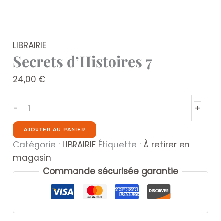
LIBRAIRIE
Secrets d’Histoires 7
24,00
€
quantité
+
-
de
Secrets
AJOUTER AU PANIER
d'Histoires
Catégorie :
LIBRAIRIE
Étiquette :
À retirer en
7
magasin
Commande sécurisée garantie