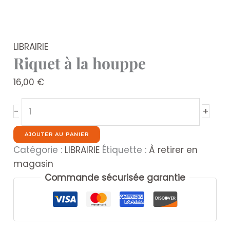
LIBRAIRIE
Riquet à la houppe
16,00
€
quantité
+
-
de
Riquet
AJOUTER AU PANIER
à
Catégorie :
LIBRAIRIE
Étiquette :
À retirer en
la
magasin
houppe
Commande sécurisée garantie