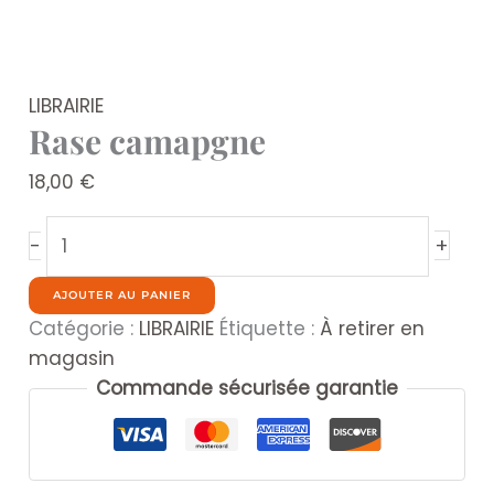
LIBRAIRIE
Rase camapgne
18,00
€
quantité
+
-
de
Rase
AJOUTER AU PANIER
camapgne
Catégorie :
LIBRAIRIE
Étiquette :
À retirer en
magasin
Commande sécurisée garantie