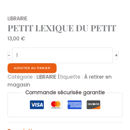
LIBRAIRIE
PETIT LEXIQUE DU PETIT
13,00
€
quantité
+
-
de
PETIT
AJOUTER AU PANIER
LEXIQUE
Catégorie :
LIBRAIRIE
Étiquette :
À retirer en
DU
magasin
PETIT
Commande sécurisée garantie