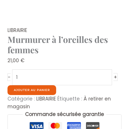
LIBRAIRIE
Murmurer à l’oreilles des
femmes
21,00
€
quantité
+
-
de
Murmurer
AJOUTER AU PANIER
à
Catégorie :
LIBRAIRIE
Étiquette :
À retirer en
l'oreilles
magasin
des
Commande sécurisée garantie
femmes