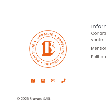
Infor
Condit
vente
Mentio
Politiq
© 2026 Bravard SARL