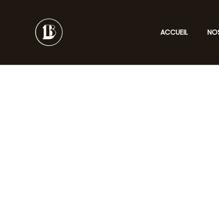
Aller
au
contenu
ACCUEIL
NO