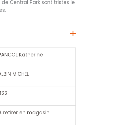
 de Central Park sont tristes le
es.
PANCOL Katherine
ALBIN MICHEL
422
À retirer en magasin