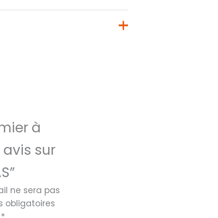
mier à
 avis sur
S”
il ne sera pas
 obligatoires
c
*