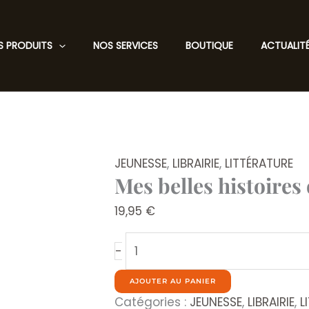
S PRODUITS
NOS SERVICES
BOUTIQUE
ACTUALIT
JEUNESSE
,
LIBRAIRIE
,
LITTÉRATURE
Mes belles histoires 
19,95
€
quantité
-
de
Mes
AJOUTER AU PANIER
belles
Catégories :
JEUNESSE
,
LIBRAIRIE
,
L