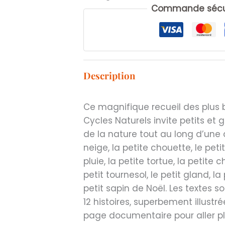
histoires
Commande sécur
de
la
nature.
Description
Ce magnifique recueil des plus be
Cycles Naturels invite petits et 
de la nature tout au long d’une a
neige, la petite chouette, le peti
pluie, la petite tortue, la petite ch
petit tournesol, le petit gland, la p
petit sapin de Noël. Les textes s
12 histoires, superbement illustr
page documentaire pour aller pl