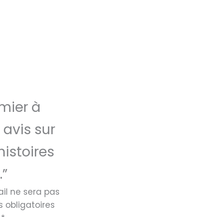
mier à
 avis sur
histoires
.”
il ne sera pas
 obligatoires