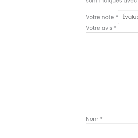
sont indiqués ave
Votre note
*
Votre avis
*
Nom
*