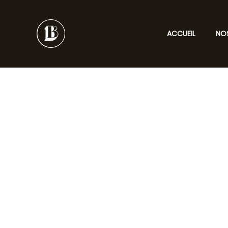
Aller
au
contenu
ACCUEIL
NO