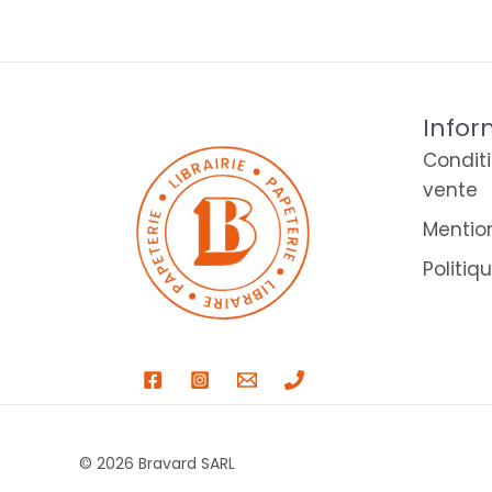
Infor
Condit
vente
Mentio
Politiq
© 2026 Bravard SARL