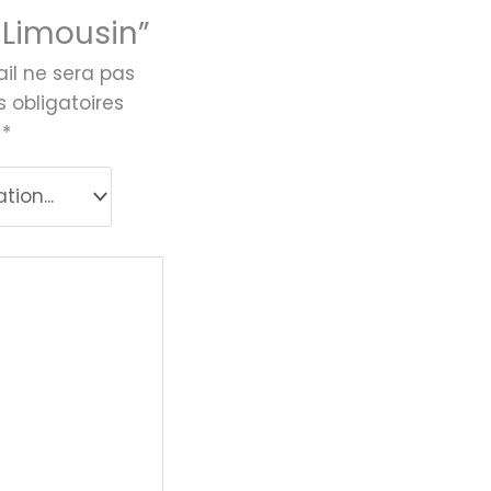
 Limousin”
il ne sera pas
 obligatoires
c
*