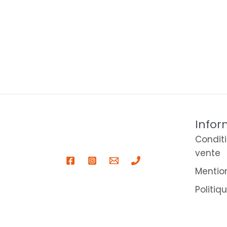
Infor
Condit
vente
Mentio
Politiq