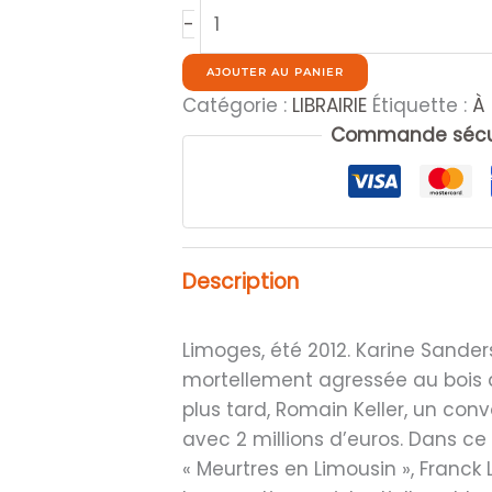
quantité
-
de
Matin
AJOUTER AU PANIER
de
Catégorie :
LIBRAIRIE
Étiquette :
À 
cendre
Commande sécur
-
Meurtres
en
Limousin
Description
Limoges, été 2012. Karine Sander
mortellement agressée au bois d
plus tard, Romain Keller, un con
avec 2 millions d’euros. Dans ce
« Meurtres en Limousin », Franck 