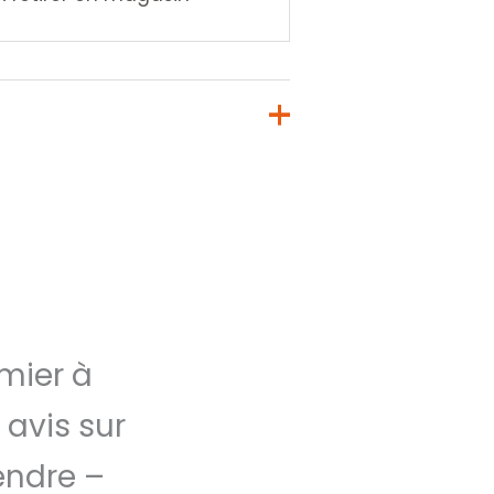
mier à
 avis sur
endre –