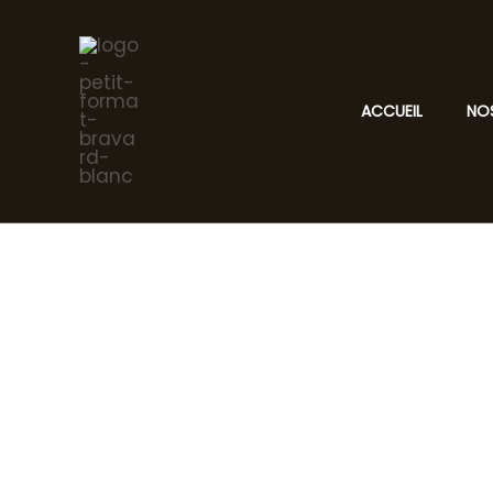
Aller
au
contenu
ACCUEIL
NO