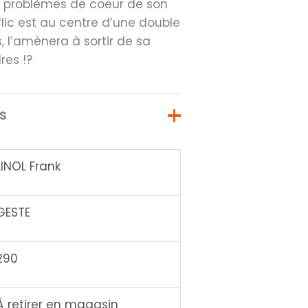
les problèmes de coeur de son
flic est au centre d’une double
s, l’amènera à sortir de sa
res !?
s
LINOL Frank
GESTE
290
À retirer en magasin