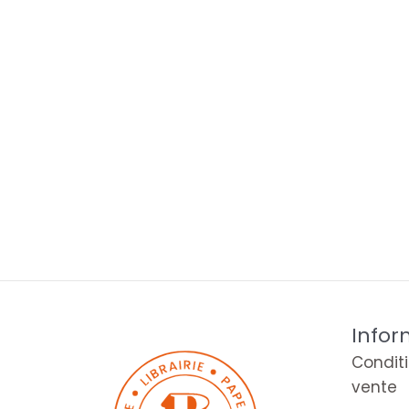
Infor
Condit
vente