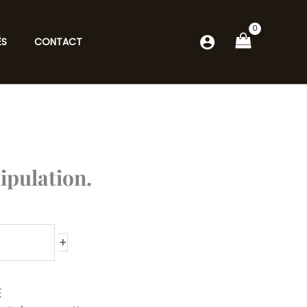
ÉS
CONTACT
ipulation.
+
E