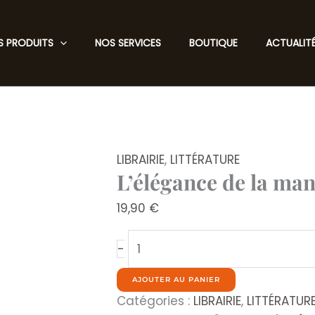
S PRODUITS
NOS SERVICES
BOUTIQUE
ACTUALIT
LIBRAIRIE
,
LITTÉRATURE
L’élégance de la man
19,90
€
quantité
-
de
L'élégance
AJOUTER AU PANIER
de
Catégories :
LIBRAIRIE
,
LITTÉRATUR
la