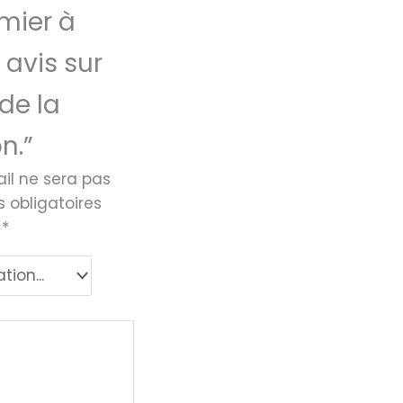
mier à
 avis sur
de la
n.”
il ne sera pas
 obligatoires
c
*