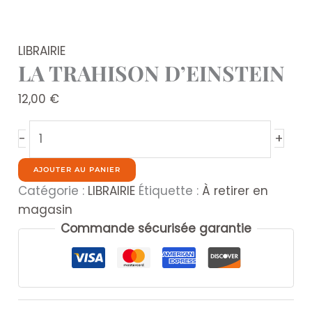
LIBRAIRIE
LA TRAHISON D’EINSTEIN
12,00
€
quantité
+
-
de
LA
AJOUTER AU PANIER
TRAHISON
Catégorie :
LIBRAIRIE
Étiquette :
À retirer en
D'EINSTEIN
magasin
Commande sécurisée garantie