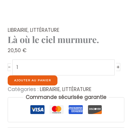
LIBRAIRIE
,
LITTÉRATURE
Là où le ciel murmure.
20,50
€
quantité
+
-
de
Là
AJOUTER AU PANIER
où
Catégories :
LIBRAIRIE
,
LITTÉRATURE
le
Commande sécurisée garantie
ciel
murmure.