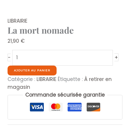
LIBRAIRIE
La mort nomade
21,90
€
quantité
+
-
de
La
AJOUTER AU PANIER
mort
Catégorie :
LIBRAIRIE
Étiquette :
À retirer en
nomade
magasin
Commande sécurisée garantie