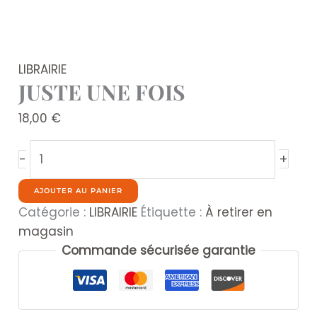
LIBRAIRIE
JUSTE UNE FOIS
18,00
€
quantité
+
-
de
JUSTE
AJOUTER AU PANIER
UNE
Catégorie :
LIBRAIRIE
Étiquette :
À retirer en
FOIS
magasin
Commande sécurisée garantie