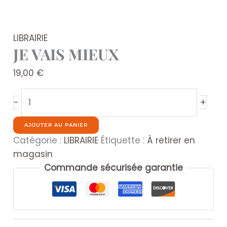
LIBRAIRIE
JE VAIS MIEUX
19,00
€
quantité
+
-
de
JE
AJOUTER AU PANIER
VAIS
Catégorie :
LIBRAIRIE
Étiquette :
À retirer en
MIEUX
magasin
Commande sécurisée garantie