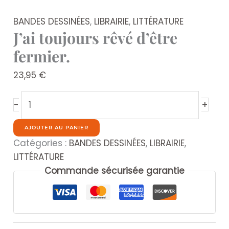
BANDES DESSINÉES
,
LIBRAIRIE
,
LITTÉRATURE
J’ai toujours rêvé d’être
fermier.
23,95
€
quantité
+
-
de
J'ai
AJOUTER AU PANIER
toujours
Catégories :
BANDES DESSINÉES
,
LIBRAIRIE
,
rêvé
LITTÉRATURE
d'être
Commande sécurisée garantie
fermier.