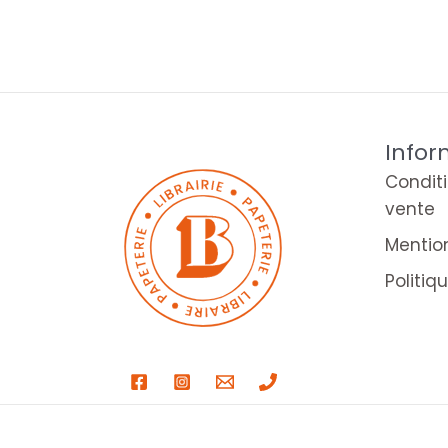
Infor
Condit
vente
Mentio
Politiq