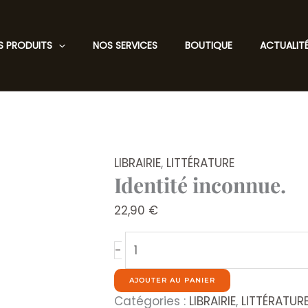
S PRODUITS
NOS SERVICES
BOUTIQUE
ACTUALIT
LIBRAIRIE
,
LITTÉRATURE
Identité inconnue.
22,90
€
quantité
-
de
Identité
AJOUTER AU PANIER
inconnue.
Catégories :
LIBRAIRIE
,
LITTÉRATUR