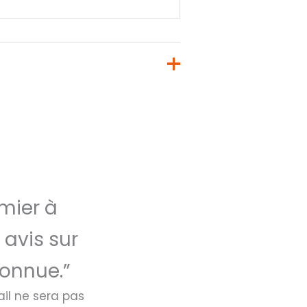
mier à
 avis sur
connue.”
il ne sera pas