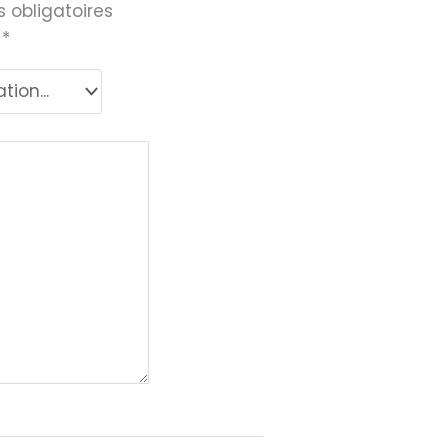
 obligatoires
c
*