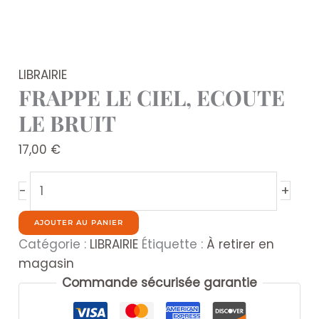
LIBRAIRIE
FRAPPE LE CIEL, ECOUTE
LE BRUIT
17,00
€
quantité
+
-
de
FRAPPE
AJOUTER AU PANIER
LE
Catégorie :
LIBRAIRIE
Étiquette :
À retirer en
CIEL,
magasin
ECOUTE
Commande sécurisée garantie
LE
BRUIT