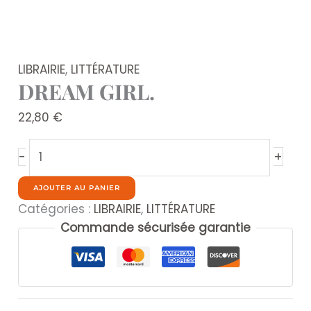
LIBRAIRIE
,
LITTÉRATURE
DREAM GIRL.
22,80
€
quantité
+
-
de
DREAM
AJOUTER AU PANIER
GIRL.
Catégories :
LIBRAIRIE
,
LITTÉRATURE
Commande sécurisée garantie