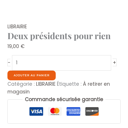
LIBRAIRIE
Deux présidents pour rien
19,00
€
quantité
+
-
de
Deux
AJOUTER AU PANIER
présidents
Catégorie :
LIBRAIRIE
Étiquette :
À retirer en
pour
magasin
rien
Commande sécurisée garantie