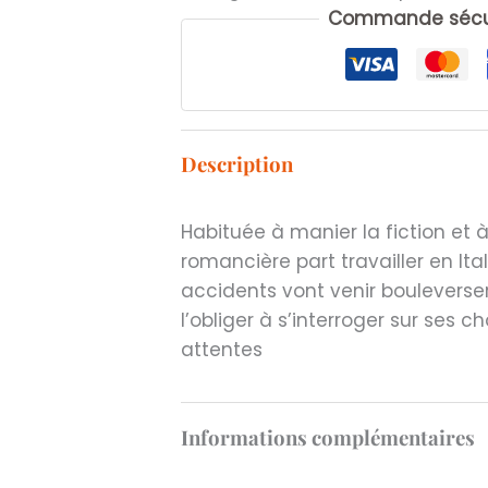
ON
Commande sécur
VOIT
LA
MER
Description
Habituée à manier la fiction et à
romancière part travailler en It
accidents vont venir bouleverser
l’obliger à s’interroger sur ses 
attentes
Informations complémentaires