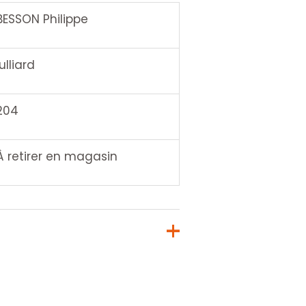
BESSON Philippe
julliard
204
À retirer en magasin