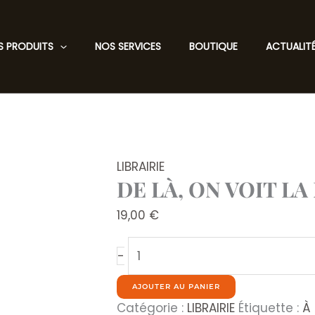
S PRODUITS
NOS SERVICES
BOUTIQUE
ACTUALIT
LIBRAIRIE
DE LÀ, ON VOIT LA
19,00
€
quantité
-
de
DE
AJOUTER AU PANIER
LÀ,
Catégorie :
LIBRAIRIE
Étiquette :
À 