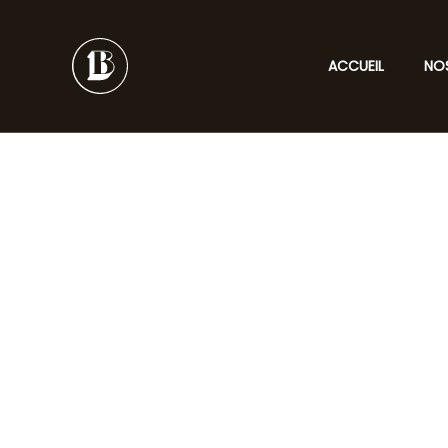
Aller
au
contenu
ACCUEIL
NO