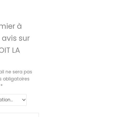
mier à
 avis sur
OIT LA
il ne sera pas
 obligatoires
c
*