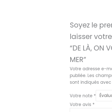
Soyez le pre
laisser votre
“DE LÀ, ON V
MER”
Votre adresse e-ma
publiée.
Les champs
sont indiqués ave
Votre note
*
Votre avis
*