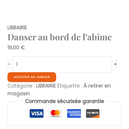
LIBRAIRIE
Danser au bord de l’abîme
19,00
€
quantité
+
-
de
Danser
AJOUTER AU PANIER
au
Catégorie :
LIBRAIRIE
Étiquette :
À retirer en
bord
magasin
de
Commande sécurisée garantie
l'abîme