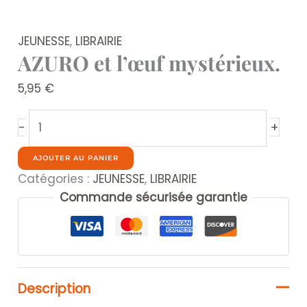
JEUNESSE
,
LIBRAIRIE
AZURO et l’œuf mystérieux.
5,95
€
quantité
+
-
de
AZURO
AJOUTER AU PANIER
et
Catégories :
JEUNESSE
,
LIBRAIRIE
l’œuf
Commande sécurisée garantie
mystérieux.
Description