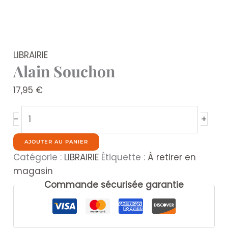
LIBRAIRIE
Alain Souchon
17,95
€
quantité
+
-
de
Alain
AJOUTER AU PANIER
Souchon
Catégorie :
LIBRAIRIE
Étiquette :
À retirer en
magasin
Commande sécurisée garantie