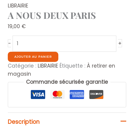
LIBRAIRIE
A NOUS DEUX PARIS
19,00
€
quantité
+
-
de
A
AJOUTER AU PANIER
NOUS
Catégorie :
LIBRAIRIE
Étiquette :
À retirer en
DEUX
magasin
PARIS
Commande sécurisée garantie
Description