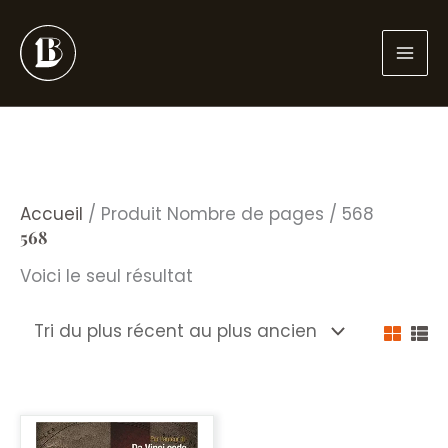
Aller
au
contenu
Accueil
/ Produit Nombre de pages / 568
568
Voici le seul résultat