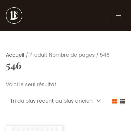
Aller
au
contenu
Accueil
/ Produit Nombre de pages / 546
546
Voici le seul résultat