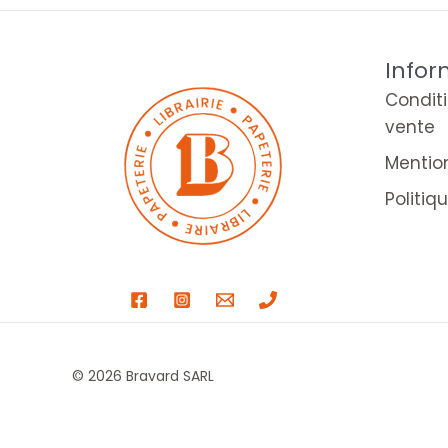
Infor
Condit
vente
Mentio
Politiq
© 2026 Bravard SARL