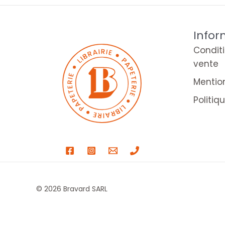
Infor
Condit
vente
Mentio
Politiq
© 2026 Bravard SARL