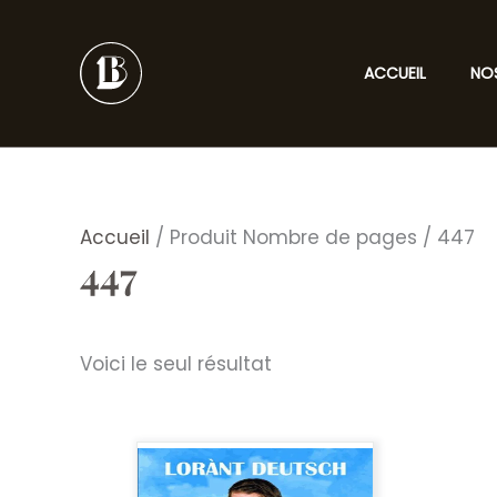
Aller
au
contenu
ACCUEIL
NO
Accueil
/ Produit Nombre de pages / 447
447
Voici le seul résultat