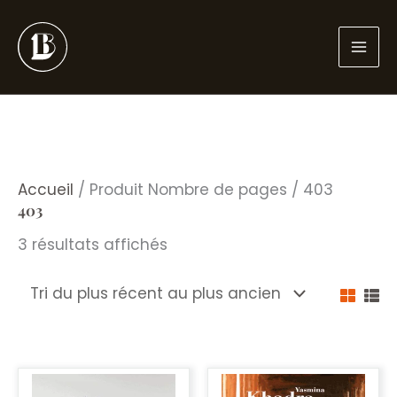
Aller
au
contenu
Accueil
/ Produit Nombre de pages / 403
403
Trié
3 résultats affichés
du
plus
récent
au
plus
ancien