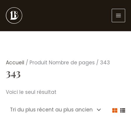
Aller
au
contenu
Accueil
/ Produit Nombre de pages / 343
343
Voici le seul résultat