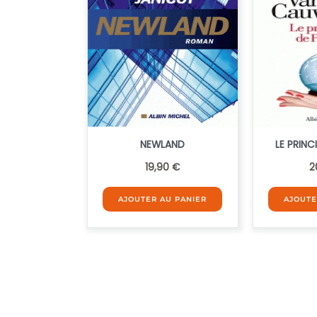
plus
ancien
NEWLAND
LE PRINC
19,90
€
2
AJOUTER AU PANIER
AJOUTE