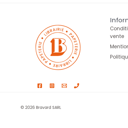
Infor
Condit
vente
Mentio
Politiq
© 2026 Bravard SARL