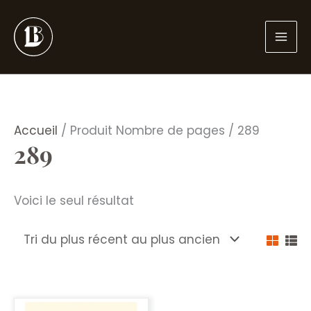
Aller
au
contenu
Accueil
/ Produit Nombre de pages / 289
289
Voici le seul résultat