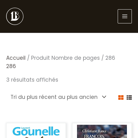
Aller
au
contenu
Accueil
/ Produit Nombre de pages / 286
286
Trié
3 résultats affichés
du
plus
récent
au
plus
ancien