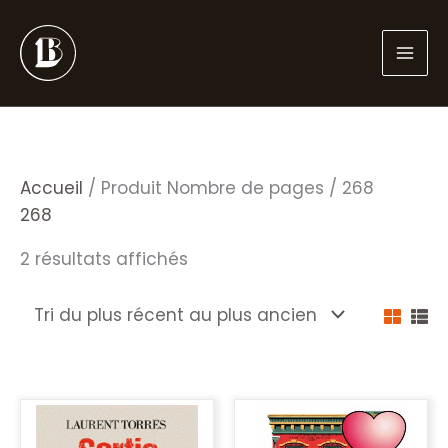
Aller
au
contenu
Accueil
/ Produit Nombre de pages / 268
268
Trié
2 résultats affichés
du
plus
récent
au
plus
ancien