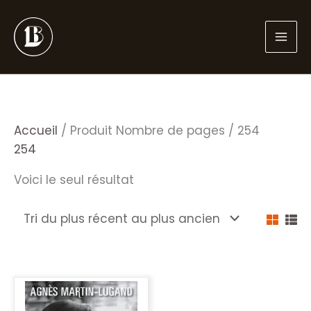
Aller
au
contenu
Accueil
/ Produit Nombre de pages / 254
254
Voici le seul résultat