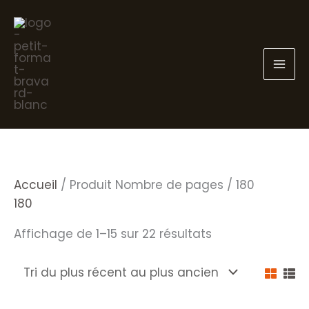
Aller
au
contenu
Accueil
/ Produit Nombre de pages / 180
180
Trié
Affichage de 1–15 sur 22 résultats
du
plus
récent
au