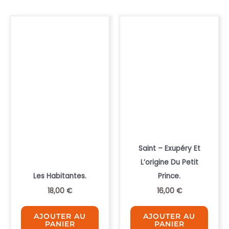
plus
ancien
Saint – Exupéry Et
L’origine Du Petit
Les Habitantes.
Prince.
18,00
€
16,00
€
AJOUTER AU
AJOUTER AU
PANIER
PANIER