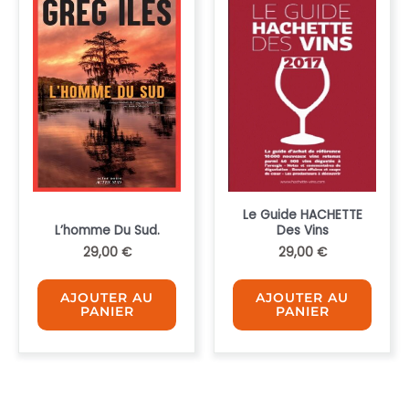
ancien
Le Guide HACHETTE
L’homme Du Sud.
Des Vins
29,00
€
29,00
€
AJOUTER AU
AJOUTER AU
PANIER
PANIER