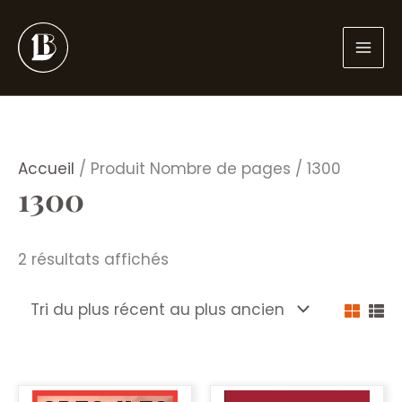
Aller
au
contenu
Accueil
/ Produit Nombre de pages / 1300
1300
Trié
2 résultats affichés
du
plus
récent
au
plus