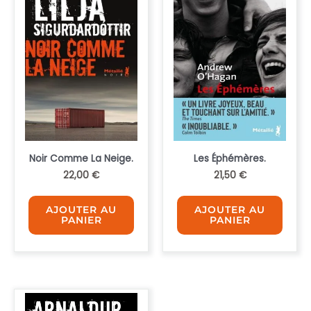
Noir Comme La Neige.
Les Éphémères.
22,00
€
21,50
€
AJOUTER AU
AJOUTER AU
PANIER
PANIER