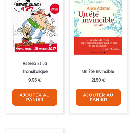
Astérix Et La
Transitalique
Un Été Invincible
9,95
€
21,50
€
AJOUTER AU
AJOUTER AU
PANIER
PANIER