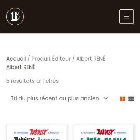
Aller
au
contenu
Accueil
/ Produit Éditeur / Albert RENÉ
Albert RENÉ
Trié
5 résultats affichés
du
plus
récent
au
plus
ancien