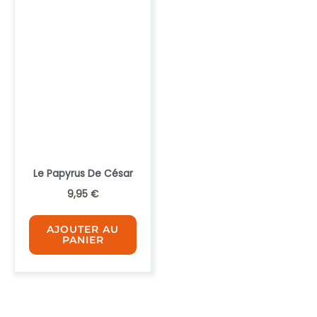
Le Papyrus De César
9,95
€
AJOUTER AU
PANIER