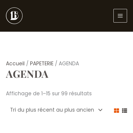
Aller
au
contenu
Accueil
/
PAPETERIE
/ AGENDA
AGENDA
Trié
Affichage de 1–15 sur 99 résultats
du
plus
récent
au