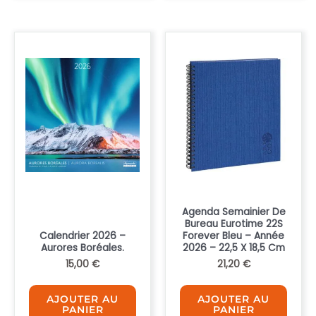
Agenda Semainier De
Bureau Eurotime 22S
Calendrier 2026 –
Forever Bleu – Année
Aurores Boréales.
2026 – 22,5 X 18,5 Cm
15,00
€
21,20
€
AJOUTER AU
AJOUTER AU
PANIER
PANIER