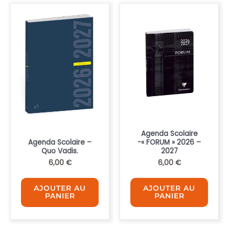
plus
ancien
Agenda Scolaire
Agenda Scolaire –
-« FORUM » 2026 –
Quo Vadis.
2027
6,00
€
6,00
€
AJOUTER AU
AJOUTER AU
PANIER
PANIER