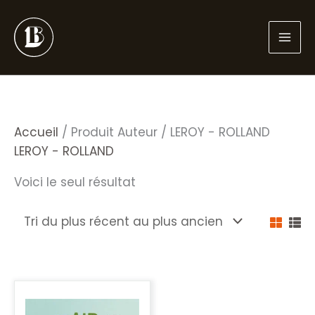
Aller
au
contenu
Accueil
/ Produit Auteur / LEROY - ROLLAND
LEROY - ROLLAND
Voici le seul résultat