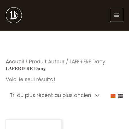
Aller
au
contenu
Accueil
/ Produit Auteur / LAFERIERE Dany
LAFERIERE Dany
Voici le seul résultat