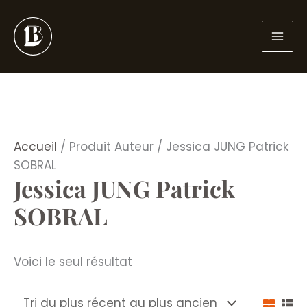
Aller
au
contenu
Accueil
/ Produit Auteur / Jessica JUNG Patrick
SOBRAL
Jessica JUNG Patrick
SOBRAL
Voici le seul résultat