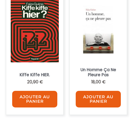
ancien
Un Homme Ça Ne
Kiffe Kiffe HIER.
Pleure Pas
20,90
€
18,00
€
AJOUTER AU
AJOUTER AU
PANIER
PANIER