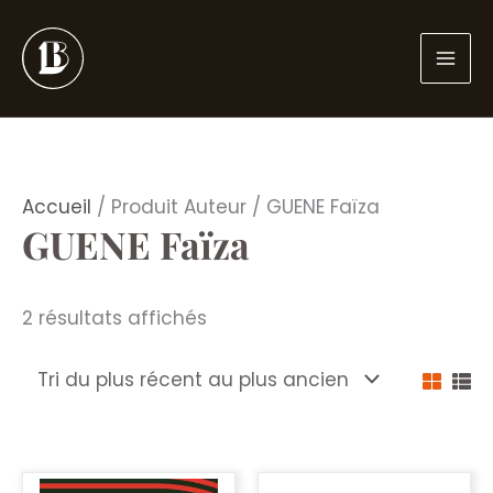
Aller
au
contenu
Accueil
/ Produit Auteur / GUENE Faïza
GUENE Faïza
Trié
2 résultats affichés
du
plus
récent
au
plus